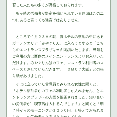
否した人たちの多くが野宿しておられます。
釜ヶ崎の労働者が野宿を強いられている原因はこの二
つにあると言っても過言ではありません。
ところで４月２３日の朝、貴ホテルの敷地の中にある
ガーデンエリア「みやぐりん」に入ろうとすると「こち
らのエントランスプラザは当面閉鎖いたします。当館を
ご利用の方は西側のメインエントランスよりお入りいた
だけます。みやぐりんはカフェ、レストラン利用者のス
ペースとさせていただきます。 ＯＭＯ７大阪」との張
り紙がありました。
そばに立っていた貴職員とみられる女性に聞くと、
「ホテル宿泊者かカフェの利用者しか入れません」とエ
ントランスプラザへの入園を拒否されました。知り合い
の労働者が「喫茶店は入れるんでしょ？」と聞くと「朝
７時からのモーニングが１２５０円」と答えておられま
した。この労働者も入園できませんでした。