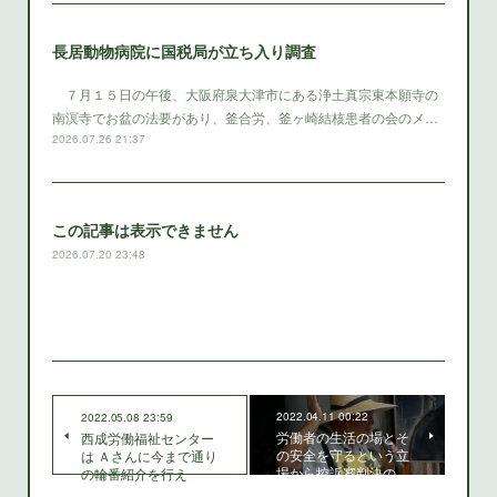
長居動物病院に国税局が立ち入り調査
７月１５日の午後、大阪府泉大津市にある浄土真宗東本願寺の
南溟寺でお盆の法要があり、釜合労、釜ヶ崎結核患者の会のメ…
2026.07.26 21:37
この記事は表示できません
2026.07.20 23:48
2022.04.11 00:22
2022.05.08 23:59
労働者の生活の場とそ
西成労働福祉センター
の安全を守るという立
は Ａさんに今まで通り
場から控訴審判決の…
の輪番紹介を行え