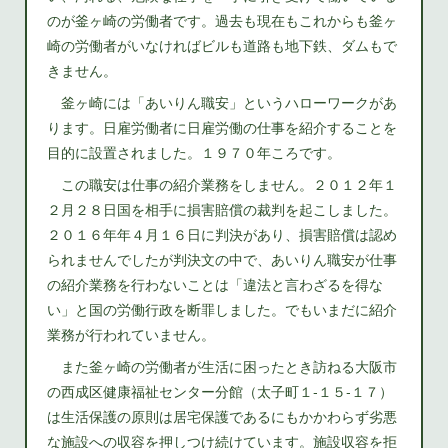
のが釜ヶ崎の労働者です。過去も現在もこれからも釜ヶ
崎の労働者がいなければビルも道路も地下鉄、ダムもで
きません。
釜ヶ崎には「あいりん職安」というハローワークがあ
ります。日雇労働者に日雇労働の仕事を紹介することを
目的に設置されました。１９７０年ころです。
この職安は仕事の紹介業務をしません。２０１２年１
２月２８日国を相手に損害賠償の裁判を起こしました。
２０１６年年４月１６日に判決があり、損害賠償は認め
られませんでしたが判決文の中で、あいりん職安が仕事
の紹介業務を行わないことは「違法と言わざるを得な
い」と国の労働行政を断罪しました。でもいまだに紹介
業務が行われていません。
また釜ヶ崎の労働者が生活に困ったとき訪ねる大阪市
の西成区健康福祉センター分館（太子町１‐１５‐１７）
は生活保護の原則は居宅保護であるにもかかわらず劣悪
な施設への収容を押しつけ続けています。施設収容を拒