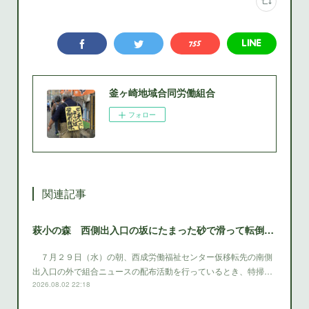
釜ヶ崎地域合同労働組合
フォロー
関連記事
萩小の森 西側出入口の坂にたまった砂で滑って転倒 西成区役所は早急に砂を除去する対策をとること
７月２９日（水）の朝、西成労働福祉センター仮移転先の南側
出入口の外で組合ニュースの配布活動を行っているとき、特掃…
2026.08.02 22:18