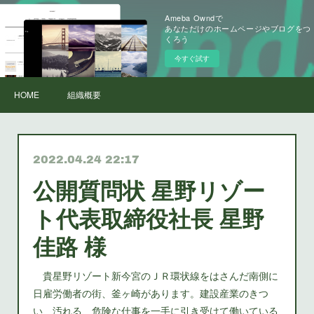
Ameba Owndで
あなただけのホームページやブログをつ
くろう
今すぐ試す
HOME
組織概要
2022.04.24 22:17
公開質問状 星野リゾー
ト代表取締役社長 星野
佳路 様
貴星野リゾート新今宮のＪＲ環状線をはさんだ南側に
日雇労働者の街、釜ヶ崎があります。建設産業のきつ
い、汚れる、危険な仕事を一手に引き受けて働いている