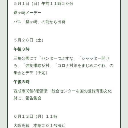
５月１日（日）午前１１時２０分
釜ヶ崎メーデー
バス「釜ヶ崎」の前から出発
５月２８日（土）
午後３時
三角公園にて「センターつぶすな」「シャッター開け
ろ」「強制排除反対」「コロナ対策をまじめにやれ」の
集会とデモ（予定）
午後５時
西成市民館3階講堂「総合センターを国の登録有形文化
財に」報告集会
６月１３日（月）１１時
大阪高裁 本館２０１号法廷