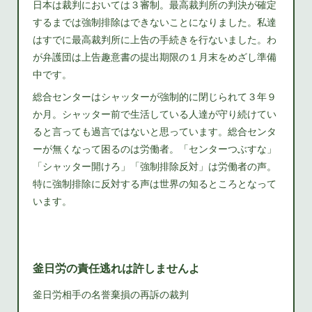
日本は裁判においては３審制。最高裁判所の判決が確定
するまでは強制排除はできないことになりました。私達
はすでに最高裁判所に上告の手続きを行ないました。わ
が弁護団は上告趣意書の提出期限の１月末をめざし準備
中です。
総合センターはシャッターが強制的に閉じられて３年９
か月。シャッター前で生活している人達が守り続けてい
ると言っても過言ではないと思っています。総合センタ
ーが無くなって困るのは労働者。「センターつぶすな」
「シャッター開けろ」「強制排除反対」は労働者の声。
特に強制排除に反対する声は世界の知るところとなって
います。
釜日労の責任逃れは許しませんよ
釜日労相手の名誉棄損の再訴の裁判