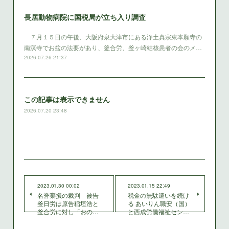
長居動物病院に国税局が立ち入り調査
７月１５日の午後、大阪府泉大津市にある浄土真宗東本願寺の
南溟寺でお盆の法要があり、釜合労、釜ヶ崎結核患者の会のメ…
2026.07.26 21:37
この記事は表示できません
2026.07.20 23:48
2023.01.30 00:02
2023.01.15 22:49
名誉棄損の裁判 被告
税金の無駄遣いを続け
釜日労は原告稲垣浩と
る あいりん職安（国）
釜合労に対し「おの…
と西成労働福祉セン…