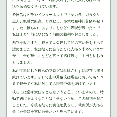
活を余儀なくされています。
釜日労はビラやインターネットで「ヤカラ、ガタクリ、
主人と奴隷の組織」と扇動し、多大な精神的苦痛を被り
ました。彼らの、あまりにもひどい表現が続いたので、
私は１０年前にやむなく前回の裁判を起こしました。
裁判を起こすと、釜日労は欠席して私の言い分をすべて
認めました。私は彼らに会うたびに支払を求めています
が、「金が無い」などと言って逃げ続け、１円も払おう
としません。
私が問題にした彼らのブログは削除されずに現在も残り
続けています。そして山中秀俊氏は現在においてもＳＮ
Ｓで釜合労や私に対しての誹謗中傷を続けています。
彼らには必ず責任をとらせようと思っていますので、時
効で逃げるようなことはさせないため、この裁判を起こ
しました。今後も彼らに責任追及をし、裁判所が支払を
命じた金額を支払わせたいと思っています。