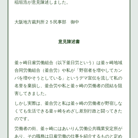
稲垣浩が意見陳述しました。
大阪地方裁判所２５民事部 御中
意見陳述書
釜ヶ崎日雇労働組合（以下釜日労という）は釜ヶ崎地域
合同労働組合（釜合労）や私が「野宿者を増やしてカン
パを増やそうとしている」というデマ宣伝を流して私の
名誉を棄損し、釜合労や私と釜ヶ崎の労働者の団結を阻
害してきました。
しかし実際は、釜合労と私は釜ヶ崎の労働者が野宿しな
くても生活できる釜ヶ崎をめざし差別行政と闘ってきた
のです。
労働者の街、釜ヶ崎にはあいりん労働公共職業安定所が
あり、その職務は日雇労働の仕事を紹介するものと定め