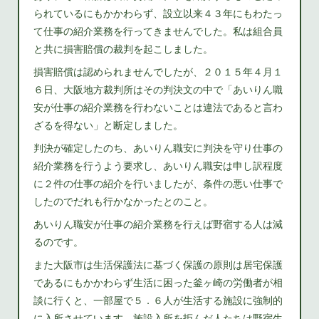
られているにもかかわらず、設立以来４３年にもわたっ
て仕事の紹介業務を行ってきませんでした。私は組合員
と共に損害賠償の裁判を起こしました。
損害賠償は認められませんでしたが、２０１５年４月１
６日、大阪地方裁判所はその判決文の中で「あいりん職
安が仕事の紹介業務を行わないことは違法であると言わ
ざるを得ない」と断定しました。
判決が確定したのち、あいりん職安に判決を守り仕事の
紹介業務を行うよう要求し、あいりん職安は申し訳程度
に２件の仕事の紹介を行いましたが、条件の悪い仕事で
したのでだれも行かなかったとのこと。
あいりん職安が仕事の紹介業務を行えば野宿する人は減
るのです。
また大阪市は生活保護法に基づく保護の原則は居宅保護
であるにもかかわらず生活に困った釜ヶ崎の労働者が相
談に行くと、一部屋で５．６人が生活する施設に強制的
に入所させています。施設入所を拒んだ人たちは野宿生