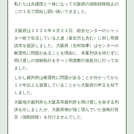
私たちは弁護団と一体になって大阪府の強制排除阻止の
この１点で団結し闘い抜いてきました。
大阪府は２０２０年４月２２日、総合センターのシャッ
ター前で生活している人達（釜合労も含む）に対し明渡
請求を提訴しました。大阪府（吉村知事）はセンターの
耐震性に問題があることを理由に、本案判決を待たずに
明け渡しの強制執行をすべく明渡断行仮処分に打って出
ました。
しかし裁判所は耐震性に問題があることが分かってから
１０年以上も放置していることから大阪府の申立を却下
しました。
大阪地方裁判所も大阪高等裁判所も明け渡しを命ずる判
決を出しましたが、大阪府側が強く望んでいた仮執行宣
言（強制排除）を付けませんでした。