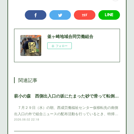
釜ヶ崎地域合同労働組合
フォロー
関連記事
萩小の森 西側出入口の坂にたまった砂で滑って転倒 西成区役所は早急に砂を除去する対策をとること
７月２９日（水）の朝、西成労働福祉センター仮移転先の南側
出入口の外で組合ニュースの配布活動を行っているとき、特掃…
2026.08.02 22:18