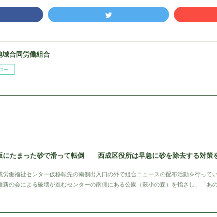
地域合同労働組合
ロー
坂にたまった砂で滑って転倒 西成区役所は早急に砂を除去する対策
労働福祉センター仮移転先の南側出入口の外で組合ニュースの配布活動を行ってい
維新の会による破壊が進むセンターの南側にある公園（萩小の森）を指さし、「あ