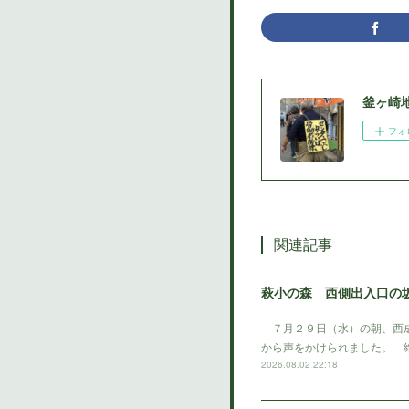
釜ヶ崎
フォ
関連記事
萩小の森 西側出入口の
７月２９日（水）の朝、西成
から声をかけられました。 
2026.08.02 22:18