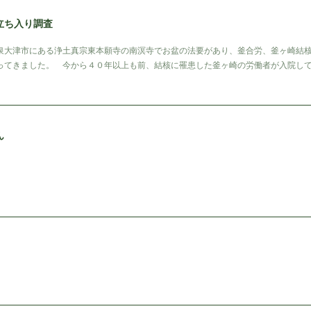
立ち入り調査
大津市にある浄土真宗東本願寺の南溟寺でお盆の法要があり、釜合労、釜ヶ崎結核
ってきました。 今から４０年以上も前、結核に罹患した釜ヶ崎の労働者が入院し
ん