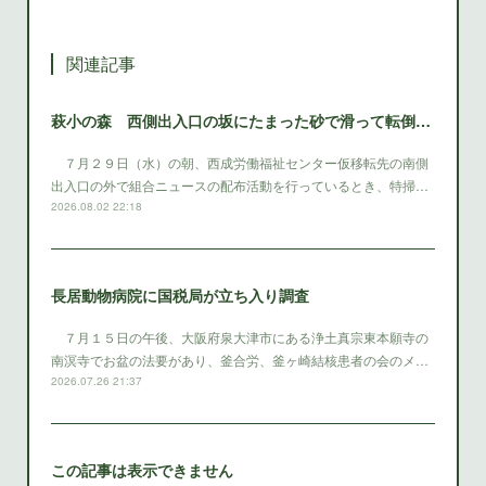
関連記事
萩小の森 西側出入口の坂にたまった砂で滑って転倒 西成区役所は早急に砂を除去する対策をとること
７月２９日（水）の朝、西成労働福祉センター仮移転先の南側
出入口の外で組合ニュースの配布活動を行っているとき、特掃…
2026.08.02 22:18
長居動物病院に国税局が立ち入り調査
７月１５日の午後、大阪府泉大津市にある浄土真宗東本願寺の
南溟寺でお盆の法要があり、釜合労、釜ヶ崎結核患者の会のメ…
2026.07.26 21:37
この記事は表示できません