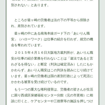
別されない」とあります。
ところが釜ヶ崎の労働者は法の下の平等から排除さ
れ、差別されています。
釜ヶ崎の中にある南海本線ガード下の「あいりん職
安」（ハローワーク）は仕事の紹介を行わず、就労の機
会を奪われています。
２０１５年４月１６日大阪地方裁判所が、あいりん職
安が仕事の紹介業務を行わないことは「違法であると言
わざるを得ない」と断定（判決は確定済み）したにもか
かわらず、あいりん職安はこの判決を踏みにじり続けて
います。釜ヶ崎の労働者は国の差別行政によって死活に
かかわる被害を受け続けているのです。
もう一つの重大な権利侵害は、労働者の皆さんが生活
に困り西成区保健福祉センター分館（元の市更相）に相
談に行くと、ケアセンターや三徳寮等の施設を押しつけ