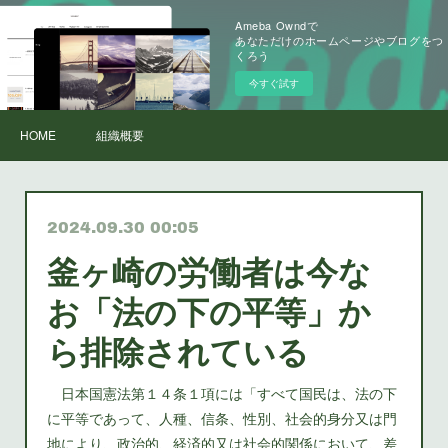
Ameba Owndで
あなただけのホームページやブログをつ
くろう
今すぐ試す
HOME
組織概要
2024.09.30 00:05
釜ヶ崎の労働者は今な
お「法の下の平等」か
ら排除されている
日本国憲法第１４条１項には「すべて国民は、法の下
に平等であって、人種、信条、性別、社会的身分又は門
地により、政治的、経済的又は社会的関係において、差