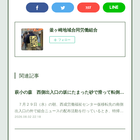
釜ヶ崎地域合同労働組合
フォロー
関連記事
萩小の森 西側出入口の坂にたまった砂で滑って転倒 西成区役所は早急に砂を除去する対策をとること
７月２９日（水）の朝、西成労働福祉センター仮移転先の南側
出入口の外で組合ニュースの配布活動を行っているとき、特掃…
2026.08.02 22:18