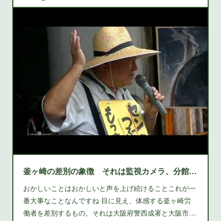
釜ヶ崎の差別の象徴 それは監視カメラ、分館、シェルター、西成労働福祉センター、そしてもう一つ、仕事の紹介をしないあいりん職安
おかしいことはおかしいと声を上げ続けることこれが一
番大事なことなんですね 目に見え、体感する釜ヶ崎労
働者を差別するもの。それは大阪府警西成署と大阪市…