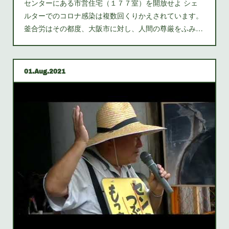
センターにある市営住宅（１７７室）を開放せよ シェ
ルターでのコロナ感染は複数回くりかえされています。
釜合労はその都度、大阪市に対し、人間の尊厳をふみ…
01
Aug
2021