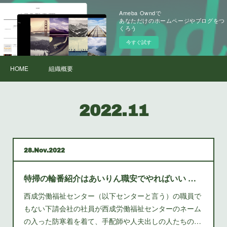
Ameba Owndで
あなただけのホームページやブログをつ
くろう
今すぐ試す
HOME
組織概要
2022
.
11
28
Nov
2022
特掃の輪番紹介はあいりん職安でやればいい 山谷では玉姫職安が紹介している。（日給７０００円、弁当付き）
西成労働福祉センター（以下センターと言う）の職員で
もない下請会社の社員が西成労働福祉センターのネーム
の入った防寒着を着て、手配師や人夫出しの人たちの…