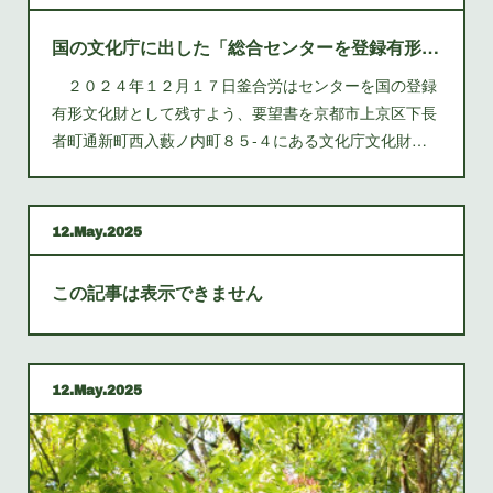
国の文化庁に出した「総合センターを登録有形文化財（稼働遺産）として残して下さい」について返事がまだ来ない
２０２４年１２月１７日釜合労はセンターを国の登録
有形文化財として残すよう、要望書を京都市上京区下長
者町通新町西入藪ノ内町８５‐４にある文化庁文化財…
12
May
2025
この記事は表示できません
12
May
2025