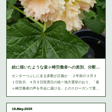
絵に描いたような釜ヶ崎労働者への差別、分断、支配を地でゆく差別者集団／維新の会を許すな
センターつぶしに走る多数が正義か ２年前の３月３
１日告示、４月９日投票日の統一地方選挙のおり、「釜
ヶ崎労働者の声を市会に届ける」とのスローガンで選…
19
May
2025