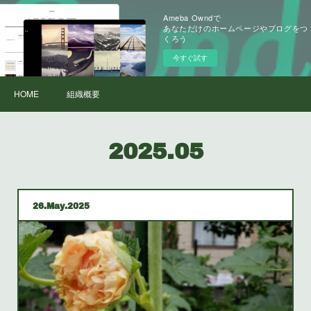
Ameba Owndで
あなただけのホームページやブログをつ
くろう
今すぐ試す
HOME
組織概要
2025
.
05
26
May
2025