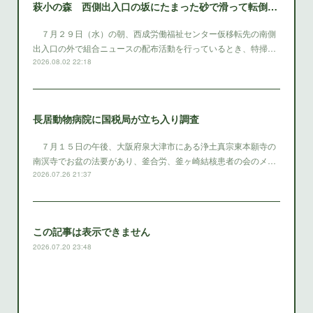
萩小の森 西側出入口の坂にたまった砂で滑って転倒 西成区役所は早急に砂を除去する対策をとること
７月２９日（水）の朝、西成労働福祉センター仮移転先の南側
出入口の外で組合ニュースの配布活動を行っているとき、特掃…
2026.08.02 22:18
長居動物病院に国税局が立ち入り調査
７月１５日の午後、大阪府泉大津市にある浄土真宗東本願寺の
南溟寺でお盆の法要があり、釜合労、釜ヶ崎結核患者の会のメ…
2026.07.26 21:37
この記事は表示できません
2026.07.20 23:48