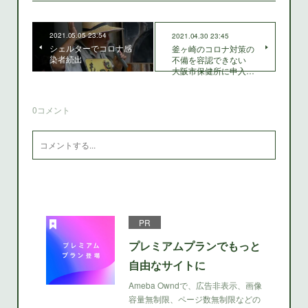
2021.05.05 23:54
2021.04.30 23:45
シェルターでコロナ感
釜ヶ崎のコロナ対策の
染者続出
不備を容認できない
大阪市保健所に申入…
0
コメント
PR
プレミアムプランでもっと
自由なサイトに
Ameba Owndで、広告非表示、画像
容量無制限、ページ数無制限などの