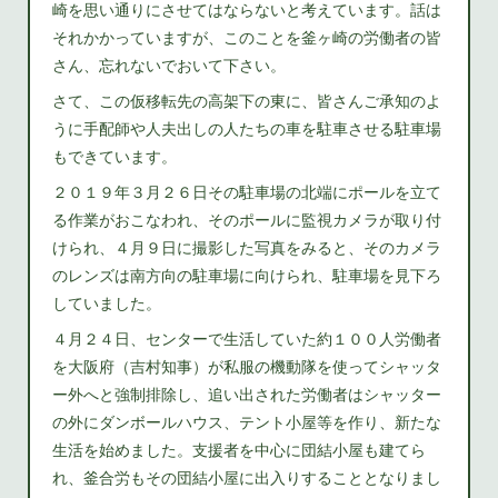
崎を思い通りにさせてはならないと考えています。話は
それかかっていますが、このことを釜ヶ崎の労働者の皆
さん、忘れないでおいて下さい。
さて、この仮移転先の高架下の東に、皆さんご承知のよ
うに手配師や人夫出しの人たちの車を駐車させる駐車場
もできています。
２０１９年３月２６日その駐車場の北端にポールを立て
る作業がおこなわれ、そのポールに監視カメラが取り付
けられ、４月９日に撮影した写真をみると、そのカメラ
のレンズは南方向の駐車場に向けられ、駐車場を見下ろ
していました。
４月２４日、センターで生活していた約１００人労働者
を大阪府（吉村知事）が私服の機動隊を使ってシャッタ
ー外へと強制排除し、追い出された労働者はシャッター
の外にダンボールハウス、テント小屋等を作り、新たな
生活を始めました。支援者を中心に団結小屋も建てら
れ、釜合労もその団結小屋に出入りすることとなりまし