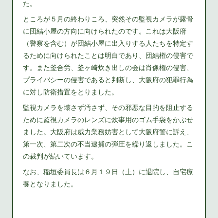
た。
ところが５月の終わりころ、突然その監視カメラが露骨
に団結小屋の方向に向けられたのです。これは大阪府
（警察を含む）が団結小屋に出入りする人たちを特定す
るために向けられたことは明白であり、団結権の侵害で
す。また釜合労、釜ヶ崎炊き出しの会は肖像権の侵害、
プライバシーの侵害であると判断し、大阪府の犯罪行為
に対し防衛措置をとりました。
監視カメラを壊さず汚さず、その邪悪な目的を阻止する
ために監視カメラのレンズに炊事用のゴム手袋をかぶせ
ました。大阪府は威力業務妨害として大阪府警に訴え、
第一次、第二次の不当逮捕の弾圧を繰り返しました。こ
の裁判が続いています。
なお、稲垣委員長は６月１９日（土）に退院し、自宅療
養となりました。