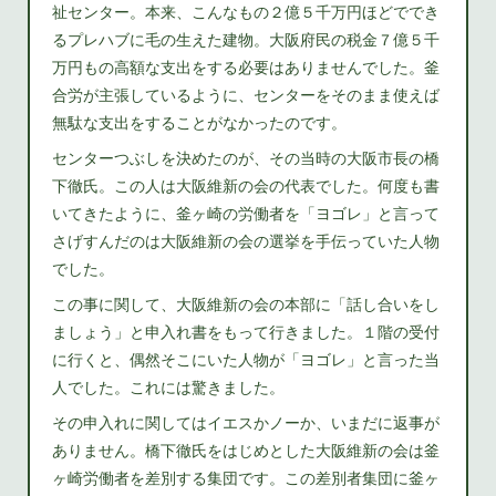
祉センター。本来、こんなもの２億５千万円ほどででき
るプレハブに毛の生えた建物。大阪府民の税金７億５千
万円もの高額な支出をする必要はありませんでした。釜
合労が主張しているように、センターをそのまま使えば
無駄な支出をすることがなかったのです。
センターつぶしを決めたのが、その当時の大阪市長の橋
下徹氏。この人は大阪維新の会の代表でした。何度も書
いてきたように、釜ヶ崎の労働者を「ヨゴレ」と言って
さげすんだのは大阪維新の会の選挙を手伝っていた人物
でした。
この事に関して、大阪維新の会の本部に「話し合いをし
ましょう」と申入れ書をもって行きました。１階の受付
に行くと、偶然そこにいた人物が「ヨゴレ」と言った当
人でした。これには驚きました。
その申入れに関してはイエスかノーか、いまだに返事が
ありません。橋下徹氏をはじめとした大阪維新の会は釜
ヶ崎労働者を差別する集団です。この差別者集団に釜ヶ