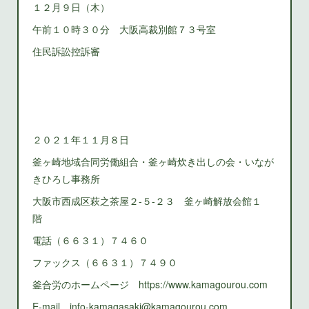
１２月９日（木）
午前１０時３０分 大阪高裁別館７３号室
住民訴訟控訴審
２０２１年１１月８日
釜ヶ崎地域合同労働組合・釜ヶ崎炊き出しの会・いなが
きひろし事務所
大阪市西成区萩之茶屋２‐５‐２３ 釜ヶ崎解放会館１
階
電話（６６３１）７４６０
ファックス（６６３１）７４９０
釜合労のホームページ https://www.kamagourou.com
E-mail info-kamagasaki@kamagourou.com