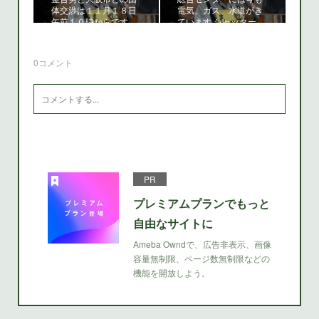
体交渉は１１月１８日
電気、ガス、水道がき
午前１０時からです。
ています シャッター…
0
コメント
PR
プレミアムプランでもっと
自由なサイトに
Ameba Owndで、広告非表示、画像
容量無制限、ページ数無制限などの
機能を開放しよう。