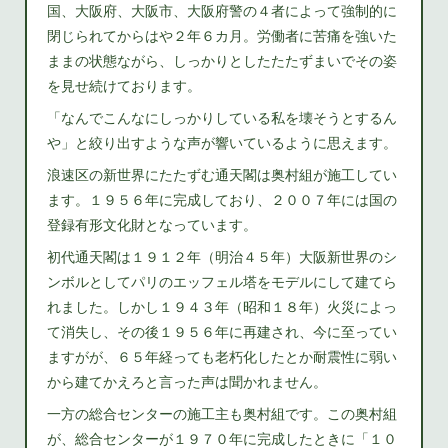
国、大阪府、大阪市、大阪府警の４者によって強制的に
閉じられてからはや２年６カ月。労働者に苦痛を強いた
ままの状態ながら、しっかりとしたたたずまいでその姿
を見せ続けております。
「なんでこんなにしっかりしている私を壊そうとするん
や」と絞り出すような声が響いているように思えます。
浪速区の新世界にたたずむ通天閣は奥村組が施工してい
ます。１９５６年に完成しており、２００７年には国の
登録有形文化財となっています。
初代通天閣は１９１２年（明治４５年）大阪新世界のシ
ンボルとしてパリのエッフェル塔をモデルにして建てら
れました。しかし１９４３年（昭和１８年）火災によっ
て消失し、その後１９５６年に再建され、今に至ってい
ますがが、６５年経っても老朽化したとか耐震性に弱い
から建てかえろと言った声は聞かれません。
一方の総合センターの施工主も奥村組です。この奥村組
が、総合センターが１９７０年に完成したときに「１０