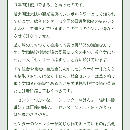
０年間は使用できる」と言ったのです。
通天閣は大阪の観光名所のシンボルタワーとして知られ
ています。総合センターは全国の日雇労働者の街のシン
ボルとして知られています。この二つのシンボルをなく
させてはなりません。
釜ヶ崎のまちづくり会議の内実は再開発の議論なんで
す。労働施設検討会議の委員２５名の中で、釜合労はた
った一人「センターつぶすな」と言い続けています。
ドヤ組合や地域の自治会なんかにセンターを一寸たりと
も横取りされてはなりません。総合センターは釜ヶ崎で
働く労働者の施設であることを労働施設検討会議の委員
たちは肝に銘じておくべきです。
「センターつぶすな」「シャッター開けろ」「強制排除
反対」は正義の叫び。「センターつぶして建てかえろ」
は悪魔のささやき。
センターのシャッターが閉じられて困っているのは労働