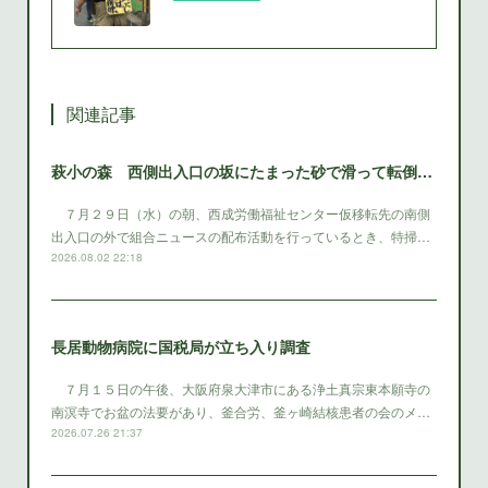
関連記事
萩小の森 西側出入口の坂にたまった砂で滑って転倒 西成区役所は早急に砂を除去する対策をとること
７月２９日（水）の朝、西成労働福祉センター仮移転先の南側
出入口の外で組合ニュースの配布活動を行っているとき、特掃…
2026.08.02 22:18
長居動物病院に国税局が立ち入り調査
７月１５日の午後、大阪府泉大津市にある浄土真宗東本願寺の
南溟寺でお盆の法要があり、釜合労、釜ヶ崎結核患者の会のメ…
2026.07.26 21:37