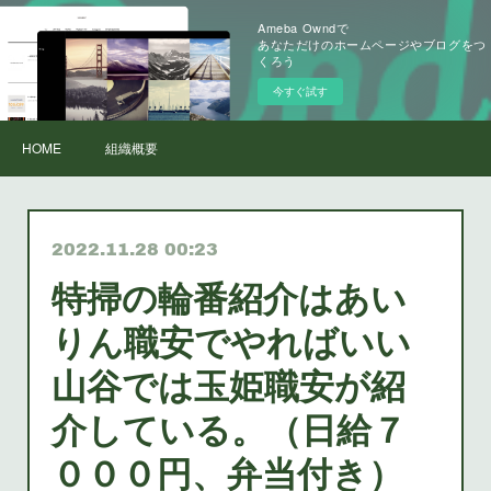
Ameba Owndで
あなただけのホームページやブログをつ
くろう
今すぐ試す
HOME
組織概要
2022.11.28 00:23
特掃の輪番紹介はあい
りん職安でやればいい
山谷では玉姫職安が紹
介している。（日給７
０００円、弁当付き）