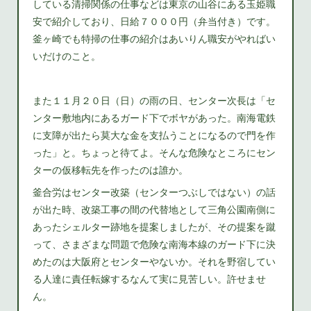
している清掃関係の仕事などは東京の山谷にある玉姫職
安で紹介しており、日給７０００円（弁当付き）です。
釜ヶ崎でも特掃の仕事の紹介はあいりん職安がやればい
いだけのこと。
また１１月２０日（日）の雨の日、センター次長は「セ
ンター敷地内にあるガード下でボヤがあった。南海電鉄
に支障が出たら莫大な金を支払うことになるので門を作
った」と。ちょっと待てよ。そんな危険なところにセン
ターの仮移転先を作ったのは誰か。
釜合労はセンター改築（センターつぶしではない）の話
が出た時、改築工事の間の代替地として三角公園南側に
あったシェルター跡地を提案しましたが、その提案を蹴
って、さまざまな問題で危険な南海本線のガード下に決
めたのは大阪府とセンターやないか。それを野宿してい
る人達に責任転嫁するなんて実に見苦しい。許せませ
ん。