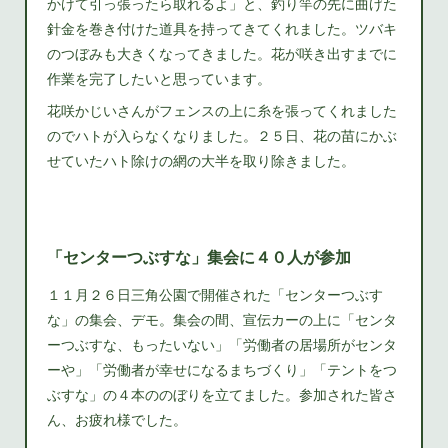
かけて引っ張ったら取れるよ」と、釣り竿の先に曲げた
針金を巻き付けた道具を持ってきてくれました。ツバキ
のつぼみも大きくなってきました。花が咲き出すまでに
作業を完了したいと思っています。
花咲かじいさんがフェンスの上に糸を張ってくれました
のでハトが入らなくなりました。２５日、花の苗にかぶ
せていたハト除けの網の大半を取り除きました。
「センターつぶすな」集会に４０人が参加
１１月２６日三角公園で開催された「センターつぶす
な」の集会、デモ。集会の間、宣伝カーの上に「センタ
ーつぶすな、もったいない」「労働者の居場所がセンタ
ーや」「労働者が幸せになるまちづくり」「テントをつ
ぶすな」の４本ののぼりを立てました。参加された皆さ
ん、お疲れ様でした。