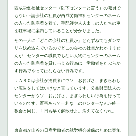
西成労働福祉センター（以下センターと言う）の職員で
もない下請会社の社員が西成労働福祉センターのネーム
の入った防寒着を着て、手配師や人夫出しの人たちの車
を駐車場に案内していることが分かりました。
その一人に「どこの会社の社員か」とたずねてもダンマ
リを決め込んでいるのでどこの会社の社員かわかりませ
んが、センターの職員でもない人物にセンターのネーム
の入った防寒着を貸し与える行為は、労働者をたぶらか
す行為でやってはならない行為です。
ＪＡＲＯは会社が消費者にウソ、おおげさ、まぎらわし
い広告をしてはいけなと言っています。公益財団法人の
センターがウソ、おおげさ、まぎらわしい行為を行って
いるのです。百害あって一利なしのセンターなんか統一
教会と同じ。１日も早く解散せよ。消えてなくなれ。
東京都が山谷の日雇労働者の就労機会確保のために実施