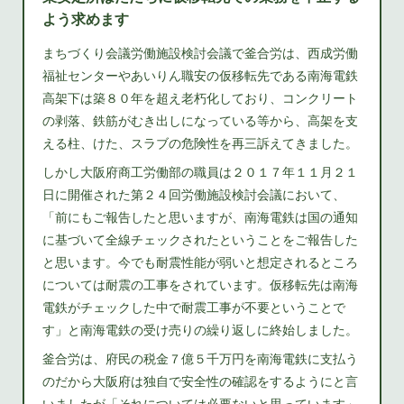
よう求めます
まちづくり会議労働施設検討会議で釜合労は、西成労働
福祉センターやあいりん職安の仮移転先である南海電鉄
高架下は築８０年を超え老朽化しており、コンクリート
の剥落、鉄筋がむき出しになっている等から、高架を支
える柱、けた、スラブの危険性を再三訴えてきました。
しかし大阪府商工労働部の職員は２０１７年１１月２１
日に開催された第２４回労働施設検討会議において、
「前にもご報告したと思いますが、南海電鉄は国の通知
に基づいて全線チェックされたということをご報告した
と思います。今でも耐震性能が弱いと想定されるところ
については耐震の工事をされています。仮移転先は南海
電鉄がチェックした中で耐震工事が不要ということで
す」と南海電鉄の受け売りの繰り返しに終始しました。
釜合労は、府民の税金７億５千万円を南海電鉄に支払う
のだから大阪府は独自で安全性の確認をするようにと言
いましたが「それについては必要ないと思っています」