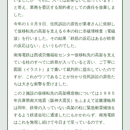
と答え、業務を委託する契約者としての責任を放棄しま
した。
今年の１０月９日、住民訴訟の原告が業者さんに依頼し
て仮移転先の高架を支える６本の柱に非破壊検査（電磁
波）を行いました。その結果「鉄筋の反応はあるが鉄骨
の反応はない」というものでした。
南海電鉄は西成労働福祉センター仮移転先の高架を支え
ている柱のすべてに鉄骨が入っていると言い、ご丁寧に
図面（イラスト）まで書いて裁判所に提出していたので
すが、これがウソであることが分かり住民訴訟の原告た
ちは大きな衝撃を受けました。
この２施設の仮移転先の高架構造物については１９９５
年兵庫県南大地震（阪神大震災）をふまえて近畿運輸局
は同年、鉄骨の入っていない高架の柱に緊急耐震補強を
するよう鉄道会社に通達したにもかかわらず、南海電鉄
はこれを無視し続けて今日まで至っているのです。