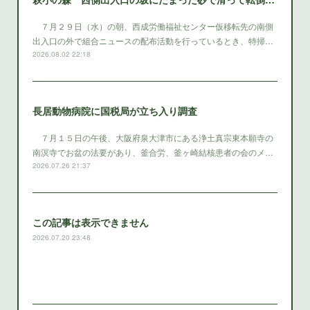
７月２９日（水）の朝、西成労働福祉センター仮移転先の南側
出入口の外で組合ニュースの配布活動を行っているとき、特掃…
2026.08.02 22:18
長居動物病院に国税局が立ち入り調査
７月１５日の午後、大阪府泉大津市にある浄土真宗東本願寺の
南溟寺でお盆の法要があり、釜合労、釜ヶ崎結核患者の会のメ…
2026.07.26 21:37
この記事は表示できません
2026.07.20 23:48