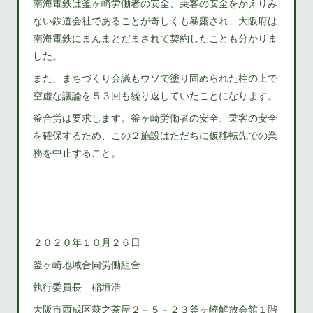
南海電鉄は釜ヶ崎労働者の安全、乗客の安全をかえりみ
ない鉄道会社であることが奇しくも暴露され、大阪府は
南海電鉄にまんまとだまされて契約したことも分かりま
した。
また、まちづくり会議もウソで塗り固められた柱の上で
空虚な議論を５３回も繰り返していたことになります。
釜合労は要求します。釜ヶ崎労働者の安全、乗客の安全
を確保するため、この２施設はただちに仮移転先での業
務を中止すること。
２０２０年１０月２６日
釜ヶ崎地域合同労働組合
執行委員長 稲垣浩
大阪市西成区萩之茶屋２－５－２３釜ヶ崎解放会館１階