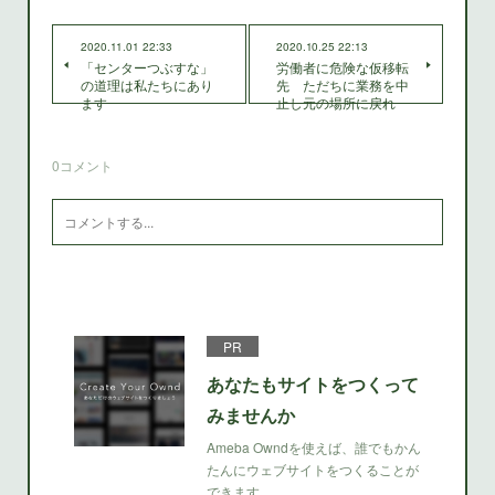
2020.11.01 22:33
2020.10.25 22:13
「センターつぶすな」
労働者に危険な仮移転
の道理は私たちにあり
先 ただちに業務を中
ます
止し元の場所に戻れ
0
コメント
PR
あなたもサイトをつくって
みませんか
Ameba Owndを使えば、誰でもかん
たんにウェブサイトをつくることが
できます。