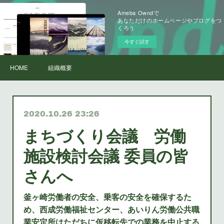
Ameba Owndで
あなただけのホームページやブログをつ
くろう
今すぐ試す
HOME
組織概要
2020.10.26 23:26
まちづくり会議 労働
施設検討会議 委員の皆
さんへ
釜ヶ崎労働者の安全、乗客の安全を確保するた
め、西成労働福祉センター、あいりん労働公共職
業安定所はただちに仮移転先での業務を中止する