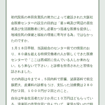
初代院長の本田良寛氏の努力によって建設された大阪社
会医療センターの設立の目的は「釜ヶ崎及び周辺の居住
者及び生活困難者に対し必要かつ迅速な医療を提供し、
地域住民の保健と福祉の増進に寄与する為」ではなかっ
たのですか。
１月１８日早朝、当該組合のセンター前での情宣のお
り、８０歳を超える特掃労働者の人が新しくできた医療
センターで「ここは西成区に住んでいる人しか来れな
い。もう来ないで下さい」と診察を拒否されたと苦情を
話されました。
その内容は今まで４，５回内科で肝臓、泌尿器科で前立
腺肥大、皮膚科の診察をうけ、支払った治療費は２８０
円が２回、１０００円が２回とのこと。
自分は年金生活者だが２か月に１０万円ほどもらってい
る。浪速区の市営住宅に住んでいて、家賃が安いので特