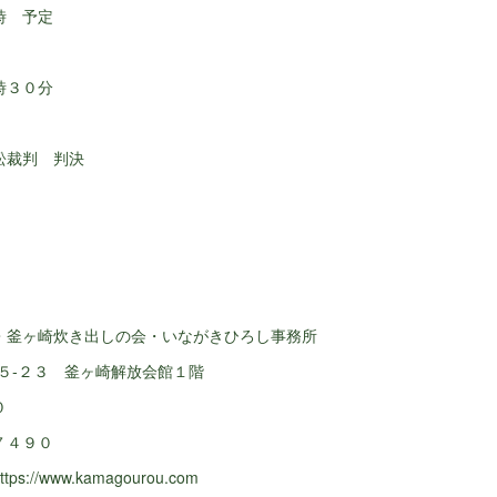
 予定
時３０分
訟裁判 判決
・釜ヶ崎炊き出しの会・いながきひろし事務所
‐５‐２３ 釜ヶ崎解放会館１階
０
７４９０
//www.kamagourou.com