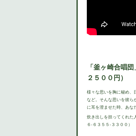
「釜ヶ崎合唱
２５００円）
様々な思いを胸に秘め、
など。そんな思いを彼ら
に耳を澄ませた時、あな
炊き出しを担ってくれた
６‐６３５５‐３３００