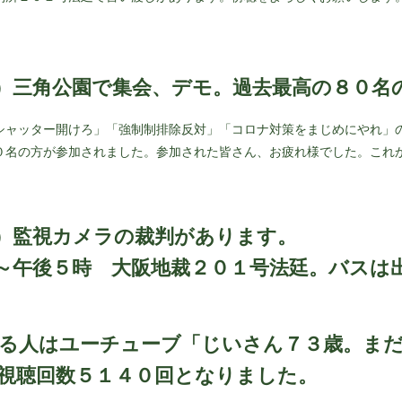
）三角公園で集会、デモ。過去最高の８０名
シャッター開けろ」「強制制排除反対」「コロナ対策をまじめにやれ」
０名の方が参加されました。参加された皆さん、お疲れ様でした。これ
）監視カメラの裁判があります。
～午後５時 大阪地裁２０１号法廷。バスは
る人はユーチューブ「じいさん７３歳。ま
視聴回数５１４０回となりました。