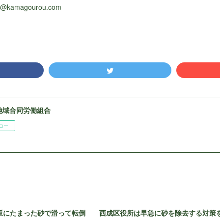
ki@kamagourou.com
地域合同労働組合
ロー
坂にたまった砂で滑って転倒 西成区役所は早急に砂を除去する対策