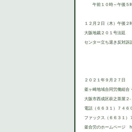
午前１０時～午後５時
１２月２日（木）午後２
大阪地裁２０１号法廷
センター立ち退き反対訴
２０２１年９月２７日
釜ヶ崎地域合同労働組合
大阪市西成区萩之茶屋２
電話（６６３１）７４６
ファックス（６６３１）
釜合労のホームページ https: