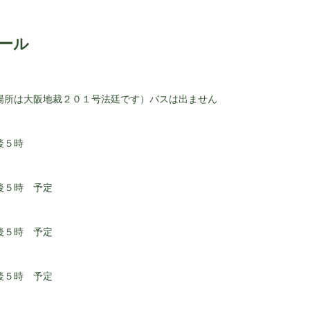
ール
場所は大阪地裁２０１号法廷です）バスは出ません
後５時
５時 予定
５時 予定
５時 予定