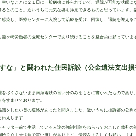
、幸いなことに２１日に一般病棟に移られていて、退院が可能な状態に
けるとのこと。近いうちに元気な姿を拝見できるものと思っています。
に感染し、医療センターに入院して治療を受け、回復し、退院を迎える
も釜ヶ崎労働者の医療センターであり続けることを釜合労は願っていま
すな」と闘われた住民訴訟（公金遺法支出損
理を尽くさないまま南海電鉄の言い分のみをもとに書かれたものであり
きをすませております。
協議をしたい旨の連絡があったと聞きました。近いうちに控訴審の公判
お伝えします。
シャッター前で生活している人達の強制排除をねらっておこした裁判の
判所２０１号法廷で言い渡しがあります。傍聴をよろしくお願いします