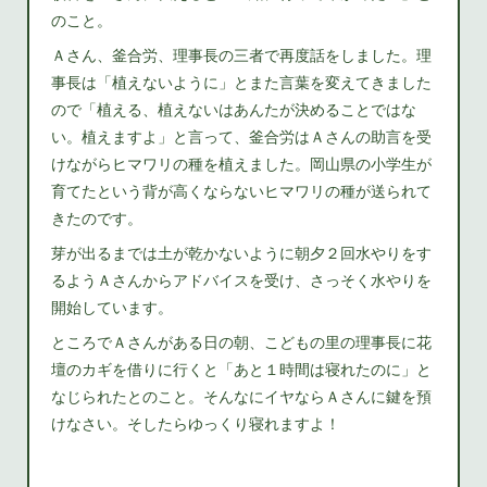
のこと。
Ａさん、釜合労、理事長の三者で再度話をしました。理
事長は「植えないように」とまた言葉を変えてきました
ので「植える、植えないはあんたが決めることではな
い。植えますよ」と言って、釜合労はＡさんの助言を受
けながらヒマワリの種を植えました。岡山県の小学生が
育てたという背が高くならないヒマワリの種が送られて
きたのです。
芽が出るまでは土が乾かないように朝夕２回水やりをす
るようＡさんからアドバイスを受け、さっそく水やりを
開始しています。
ところでＡさんがある日の朝、こどもの里の理事長に花
壇のカギを借りに行くと「あと１時間は寝れたのに」と
なじられたとのこと。そんなにイヤならＡさんに鍵を預
けなさい。そしたらゆっくり寝れますよ！