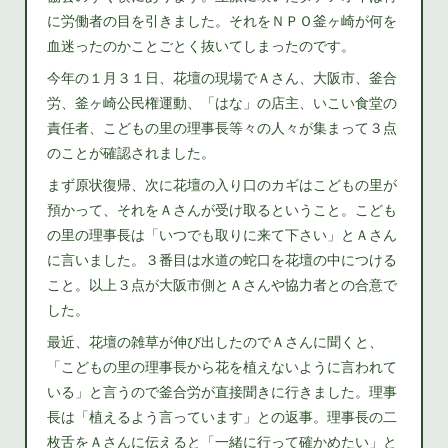
に労働者の目を引きました。それをＮＰＯ釜ヶ崎が何を
血迷ったのかことごとく抜いてしまったのです。
今年の１月３１日、花壇の現場でＡさん、大阪市、釜合
労、釜ヶ崎公民権運動、「はな」の店主、いこい食堂の
責任者、こどもの里の理事長等々の人々が集まって３点
のことが確認されました。
まず原状復帰、次に花壇の入り口のカギはこどもの里が
預かって、それをＡさんが受け取るということ。こども
の里の理事長は「いつでも取りに来て下さい」とＡさん
に言いました。３番目は水道の蛇口を花壇の中につける
こと。以上３点が大阪市側とＡさんや協力者との合意で
した。
最近、花壇の雑草が伸び出したのでＡさんに聞くと、
「こどもの里の理事長から花を植えないように言われて
いる」と言うので釜合労が直接聞きに行きました。理事
長は「植えるよう言っています」との返事。理事長の二
枚舌をＡさんに伝えると「一緒に行って確かめたい」と