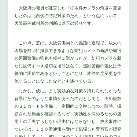
大阪府の職員が証言した「①本件カメラの角度を変更
したのは北西側の防犯対策のため」という点について、
大阪高等裁判所の判断は以下の通りです。
この点、芝は、大阪労働局との協議の過程で、放火の
現場を鮮明に撮影できるような防犯カメラの新設や周辺
の巡回警備の強化も候補に挙がったが、防犯カメラを新
たに設備すべき適切な場所はなく、巡回警備の強化は予
算的に困難であるということになり、本件角度変更を実
施することになったなどとも述べている。
しかし、仮に、より実効的な対策を講じられなかった
背景にそのような事情があったのだとしても、予め複数
のＳＤカードを準備し、定期的に交換しつつ、随時、撮
影された動画を確認するなど、実効性を高めるための運
用上の工夫すらしない理由にはならないし、放火事件に
ついては、１１０番通報を受けて臨場した警察官が捜査
活動もしており、芝は、そのことを認識していたのであ