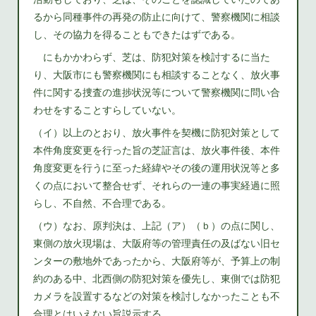
るから同種事件の再発の防止に向けて、警察機関に相談
し、その協力を得ることもできたはずである。
にもかかわらず、芝は、防犯対策を検討するに当た
り、大阪市にも警察機関にも相談することなく、放火事
件に関する捜査の進捗状況等について警察機関に問い合
わせをすることすらしていない。
（イ）以上のとおり、放火事件を契機に防犯対策として
本件角度変更を行った旨の芝証言は、放火事件後、本件
角度変更を行うに至った経緯やその後の運用状況等と多
くの点において整合せず、それらの一連の事実経過に照
らし、不自然、不合理である。
（ウ）なお、原判決は、上記（ア）（ｂ）の点に関し、
東側の放火現場は、大阪府等の管理責任の及ばない旧セ
ンターの敷地外であったから、大阪府等が、予算上の制
約のある中、北西側の防犯対策を優先し、東側では防犯
カメラを設置するなどの対策を検討しなかったことも不
合理とはいえない旨説示する。