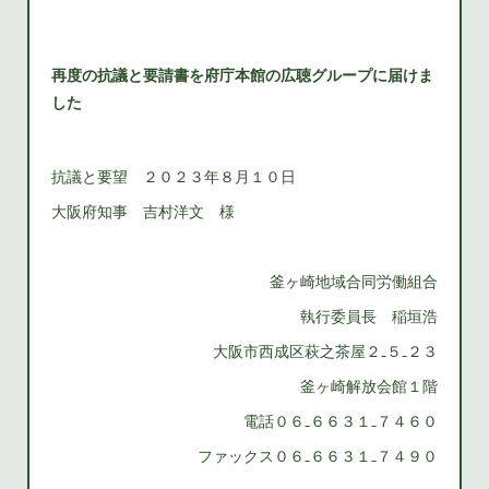
再度の抗議と要請書を府庁本館の広聴グループに届けま
した
抗議と要望 ２０２３年８月１０日
大阪府知事 吉村洋文 様
釜ヶ崎地域合同労働組合
執行委員長 稲垣浩
大阪市西成区萩之茶屋２₋５₋２３
釜ヶ崎解放会館１階
電話０６₋６６３１₋７４６０
ファックス０６₋６６３１₋７４９０