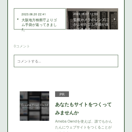
2023.08.07 12:03
2023.08.20 22:41
監視カメラのレンズに
大阪地方検察庁よりゴ
かぶせたゴム手袋が戻
ム手袋が返ってきまし
ってきます
た
0
コメント
PR
あなたもサイトをつくって
みませんか
Ameba Owndを使えば、誰でもかん
たんにウェブサイトをつくることが