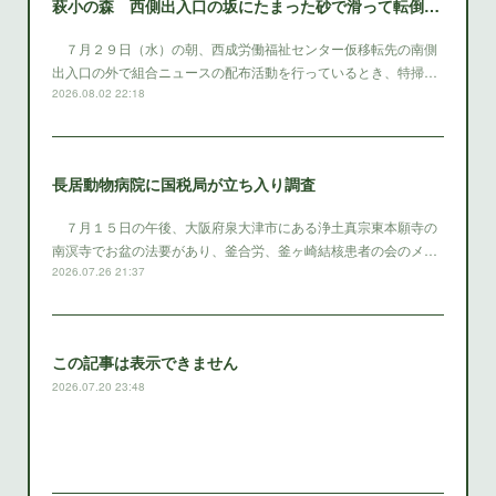
萩小の森 西側出入口の坂にたまった砂で滑って転倒 西成区役所は早急に砂を除去する対策をとること
７月２９日（水）の朝、西成労働福祉センター仮移転先の南側
出入口の外で組合ニュースの配布活動を行っているとき、特掃…
2026.08.02 22:18
長居動物病院に国税局が立ち入り調査
７月１５日の午後、大阪府泉大津市にある浄土真宗東本願寺の
南溟寺でお盆の法要があり、釜合労、釜ヶ崎結核患者の会のメ…
2026.07.26 21:37
この記事は表示できません
2026.07.20 23:48