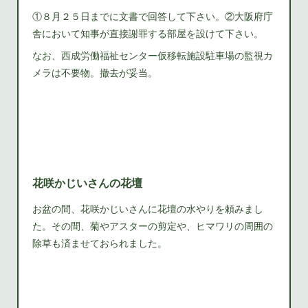
①８月２５日までに文書で回答して下さい。②大阪府庁
舎において知事が直接謝罪する部屋を設けて下さい。
なお、西成労働福祉センター仮移転施設駐車場の監視カ
メラは不要物。撤去が妥当。
花咲かじいさんの花壇
お盆の間、花咲かじいさんに花壇の水やりを頼みまし
た。その間、菊やアスターの剪定や、ヒマワリの周囲の
除草も済ませておられました。