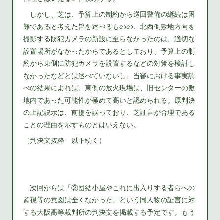
しかし、芝は、予算上の制約から巡回警備の継続は困
難であると考えた旨を述べるものの、北西側敷地方向を
撮影する防犯カメラの新設に至らなかったのは、適切な
設置場所がなかったからであるとしており、予算上の制
約から東側に防犯カメラを設置するなどの対策を検討し
なかったなどとは述べていないし、当審における事実調
べの結果によれば、東側の放火現場は、旧センターの敷
地内であった可能性が極めて高いと認められる。原判決
の上記説示は、前提を誤っており、芝証言が合理である
ことの理由を示すものとはいえない。
（判決文抜粋 以下続く）
次回からは「②団結小屋やこれに出入りする者らへの
監視等の意図は全くなかった」という同人物の証言に対
する大阪高等裁判所の判決文を掲載する予定です。もう