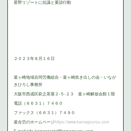
星野リゾートに抗議と要請行動
２０２３年８月１６日
釜ヶ崎地域合同労働組合・釜ヶ崎炊き出しの会・いなが
きひろし事務所
大阪市西成区萩之茶屋２‐５‐２３ 釜ヶ崎解放会館１階
電話（６６３１）７４６０
ファックス（６６３１）７４９０
釜合労のホームページ
https://www.kamagourou.com
E-mail info-kamagasaki@kamagourou.com