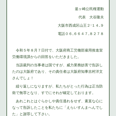
釜ヶ崎公民権運動
代表 大谷隆夫
大阪市西成区山王２⁻１４₋９
電話０６₋６６４７₋８２７８
令和５年８月７日付で、大阪府商工労働部雇用推進室
労働環境課からの回答をいただきました。
当該裁判の当事者は国ですが、威力業務妨害で告訴し
たのは大阪府であり、その責任者は大阪府知事吉村洋文
さんでしょ！
繰り返しになりますが、私たちがとった行為は正当防
衛で無罪となり、すでにそれが確定しております。
あれこれとはぐらかしや責任逃れをせず、素直な心に
なって告訴したことを私たちに「えらいすんまへんでし
た」と謝罪して下さい。