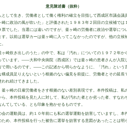
意見陳述書（抜粋）
として生き、労働者として働く権利の確立を目指して西成区市議会議
ヶ崎に政治の風が吹いた」と評価された１９８３年２回目の立候補では
９票でした。当選には遠いのですが、釜ヶ崎の労働者に政治や選挙につ
ます。以前は選挙カーは釜ヶ崎に入ってこなかったのですが、他の立候
た。
ヶ崎炊き出しのうた」の中で、私は「汚れ」についての１９７２年か
っています。――大和中央病院（西成区）では釜ヶ崎の患者さんが入院
方で用いるのです。――この記述から明らかなように、「汚れ」という
な構成員足りえないという根拠のない偏見を前提に、労働者とその延長
使われ続けてきました。
釜ヶ崎の日雇労働者をさす根拠のない差別表現です。本件投稿は、私
から、本件投稿を見た人に対して、私が汚れた者とか劣った者、すなわ
なんてしている、とも印象を抱かせるものです。
会の運動員は、約１０年前にも私の選挙運動を妨害していますし、本
のため、本件投稿を行った被告に選挙を妨害する意図があったことは明