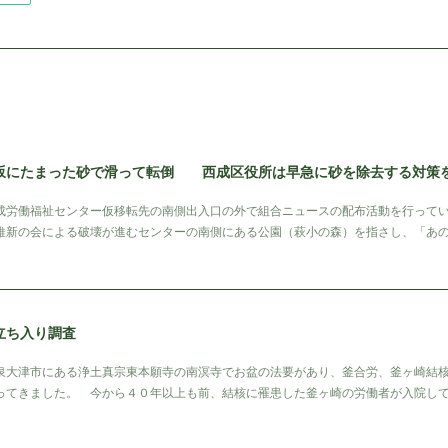
坂にたまった砂で滑って転倒 西成区役所は早急に砂を除去する対策
労働福祉センター仮移転先の南側出入口の外で組合ニュースの配布活動を行ってい
維新の会による破壊が進むセンターの南側にある公園（萩小の森）を指さし、「あ
立ち入り調査
大津市にある浄土真宗東本願寺の南溟寺でお盆の法要があり、釜合労、釜ヶ崎結核
ってきました。 今から４０年以上も前、結核に罹患した釜ヶ崎の労働者が入院し