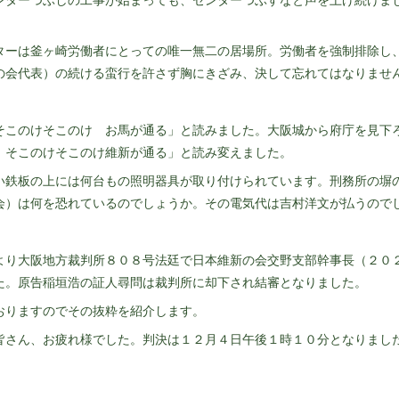
ーは釜ヶ崎労働者にとっての唯一無二の居場所。労働者を強制排除し
の会代表）の続ける蛮行を許さず胸にきざみ、決して忘れてはなりませ
このけそこのけ お馬が通る」と読みました。大阪城から府庁を見下
、そこのけそこのけ維新が通る」と読み変えました。
鉄板の上には何台もの照明器具が取り付けられています。刑務所の塀
会）は何を恐れているのでしょうか。その電気代は吉村洋文が払うので
り大阪地方裁判所８０８号法廷で日本維新の会交野支部幹事長（２０
た。原告稲垣浩の証人尋問は裁判所に却下され結審となりました。
りますのでその抜粋を紹介します。
さん、お疲れ様でした。判決は１２月４日午後１時１０分となりまし