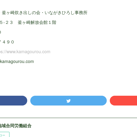
・釜ヶ崎炊き出しの会・いながきひろし事務所
５‐２３ 釜ヶ崎解放会館１階
０
７４９０
ps://www.kamagourou.com
i@kamagourou.com
地域合同労働組合
ロー