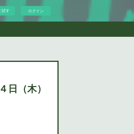
ぐ試す
ログイン
月４日（木）