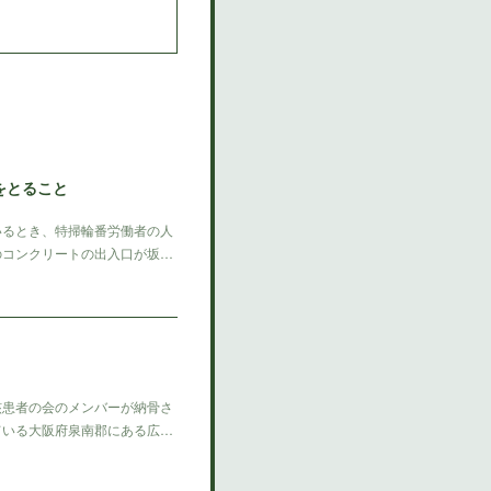
をとること
るとき、特掃輪番労働者の人
のコンクリートの出入口が坂…
患者の会のメンバーが納骨さ
ている大阪府泉南郡にある広…