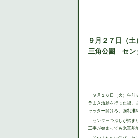
９月２７日（土
三角公園 セン
９月１６日（火）午前８
ラまき活動を行った後、
ャッター開けろ、強制排
センターつぶしが始まり
工事が始まっても米軍基
その人たちに学び、セン