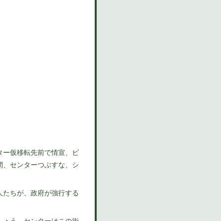
ター仮移転先前で情宣、ビ
間、センターつぶすな、シ
人たちが、政府が強行する
しょう。センターはこの街