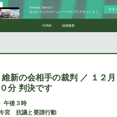
Ameba Owndで
今す
あなただけのホームページやブログをつくろう
HOME
組織概要
 維新の会相手の裁判 ／ １２
０分 判決です
）午後３時
今宮 抗議と要請行動