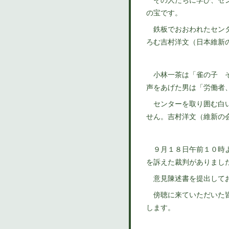
の宝です。
鉄板でおおわれたセンタ
ろむ吉村洋文（日本維新
小林一茶は「雀の子 そ
声をあげた男は「労働者
センターを取り囲む白い
せん。吉村洋文（維新の
９月１８日午前１０時よ
を訴えた裁判がありまし
意見陳述書を提出してお
傍聴に来ていただいた皆
します。