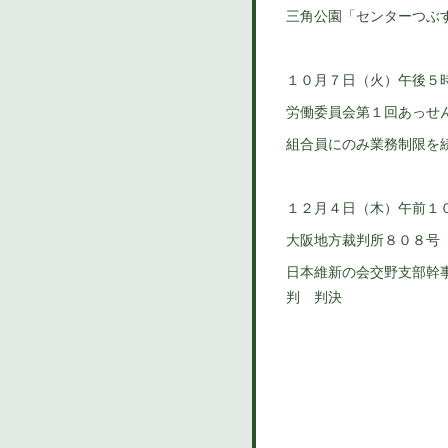
三角公園「センターつぶ
１０月７日（火）午後５
労働委員会第１回あっせ
組合員にのみ業務制限を
１２月４日（木）午前１
大阪地方裁判所８０８号
日本維新の会交野支部幹
判 判決