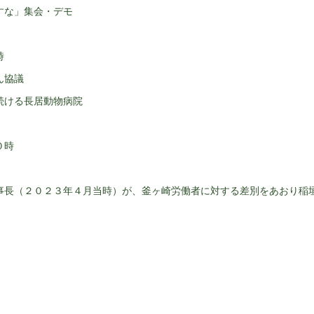
すな」集会・デモ
時
ん協議
続ける長居動物病院
０時
事長（２０２３年４月当時）が、釜ヶ崎労働者に対する差別をあおり稲