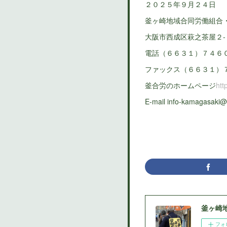
２０２５年９月２４日
釜ヶ崎地域合同労働組合
大阪市西成区萩之茶屋２‐
電話（６６３１）７４６
ファックス（６６３１）
釜合労のホームページ
htt
E-mail info-kamagasak
釜ヶ崎
フォ