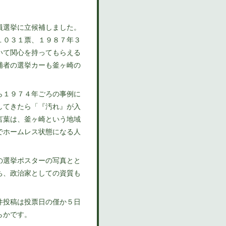
員選挙に立候補しました。
１０３１票、１９８７年３
いて関心を持ってもらえる
補者の選挙カーも釜ヶ崎の
ら１９７４年ごろの事例に
してきたら「『汚れ』が入
言葉は、釜ヶ崎という地域
でホームレス状態になる人
の選挙ポスターの写真とと
ち、政治家としての資質も
件投稿は投票日の僅か５日
らかです。