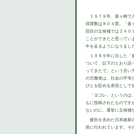
１９７９年、釜ヶ崎で人
得票数は８０４票。「釜
回目の立候補では２４０
ことができたと思ってい
中を走るようになりまし
１９８９年に出した「釜
ついて、以下のとおり語
ってきたで」という言い
の労働者は、社会の平等
びとを貶める表現として
「ヨゴレ」というのは、
もに投稿されたものです
ないのに、選挙に立候補
被告を含めた日本維新の
前に行われています。そ