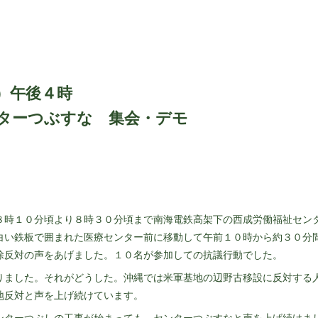
）午後４時
ターつぶすな 集会・デモ
時１０分頃より８時３０分頃まで南海電鉄高架下の西成労働福祉セン
白い鉄板で囲まれた医療センター前に移動して午前１０時から約３０分
除反対の声をあげました。１０名が参加しての抗議行動でした。
ました。それがどうした。沖縄では米軍基地の辺野古移設に反対する
地反対と声を上げ続けています。
ターつぶしの工事が始まっても、センターつぶすなと声を上げ続けま